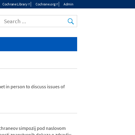
Cochrane Library
Cochrane.org
Admin
Top
menu
t in person to discuss issues of
 Cochraneov simpozij pod naslovom
nosti znanstvenih dokaza o zdravlju