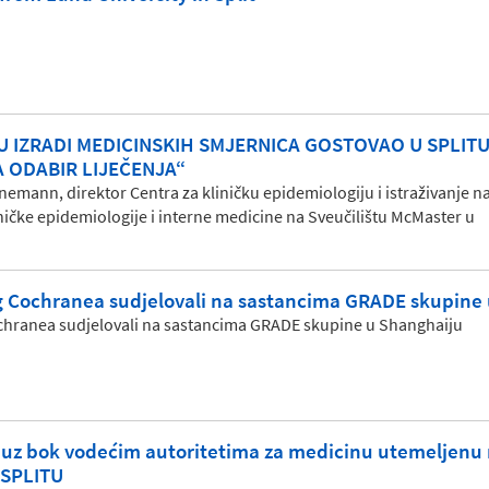
U IZRADI MEDICINSKIH SMJERNICA GOSTOVAO U SPLITU
 ODABIR LIJEČENJA“
emann, direktor Centra za kliničku epidemiologiju i istraživanje n
ničke epidemiologije i interne medicine na Sveučilištu McMaster u
g Cochranea sudjelovali na sastancima GRADE skupine
chranea sudjelovali na sastancima GRADE skupine u Shanghaiju
i uz bok vodećim autoritetima za medicinu utemeljen
SPLITU