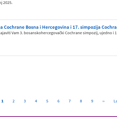
nj 2025.
ja Cochrane Bosna i Hercegovina i 17. simpozija Cochr
ajaviti Vam 3. bosanskohercegovački Cochrane simpozij, ujedno i 1
Current
1
Page
2
Page
3
Page
4
Page
5
Page
6
Page
7
Page
8
Page
9
Next
››
L
La
page
page
p