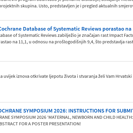
projektnih skupina. Usto, predstavljen je i pregled aktualnih smjer
 Cochrane Database of Systematic Reviews porastao na 
base of Systematic Reviews zabilježio je značajan rast Impact Fac
rastao na 11,1, u odnosu na prošlogodišnjih 9,4, što predstavlja ra
a uvijek iznova otkrivate ljepotu života i stvaranja želi Vam Hrvats
OCHRANE SYMPOSIUM 2026: INSTRUCTIONS FOR SUBMI
RANE SYMPOSIUM 2026 ‘MATERNAL, NEWBORN AND CHILD HEALTH:
BSTRACT FOR A POSTER PRESENTATION!