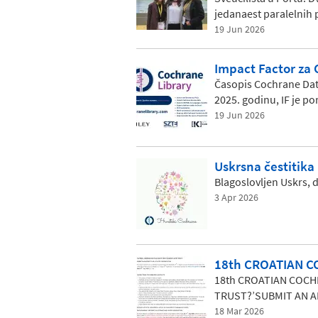
jedanaest paralelnih 
19 Jun 2026
Impact Factor za
Časopis Cochrane Data
2025. godinu, IF je po
19 Jun 2026
Uskrsna čestitika
Blagoslovljen Uskrs, d
3 Apr 2026
18th CROATIAN C
18th CROATIAN COCH
TRUST?’SUBMIT AN A
18 Mar 2026