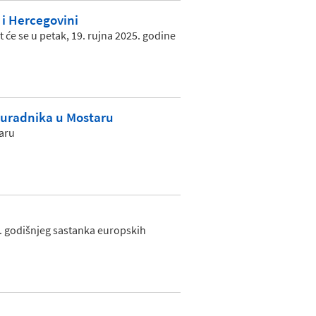
 i Hercegovini
 će se u petak, 19. rujna 2025. godine
suradnika u Mostaru
taru
 2. godišnjeg sastanka europskih