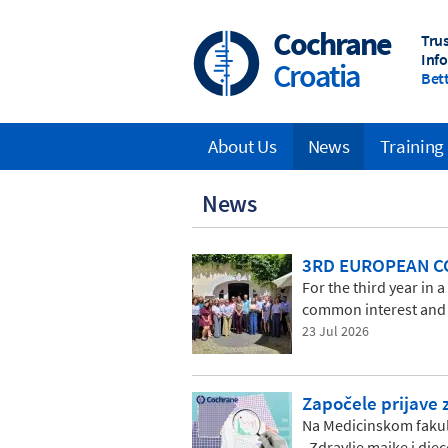
Skip
to
Cochrane
Tru
main
Inf
Croatia
content
Bett
About Us
News
Training
Main
News
navigation
3RD EUROPEAN C
For the third year in
common interest and 
23 Jul 2026
Započele prijave 
Na Medicinskom fakult
„Zdravlje majke i dje