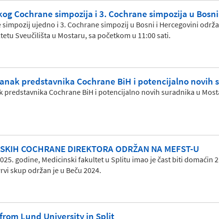
kog Cochrane simpozija i 3. Cochrane simpozija u Bosni
 simpozij ujedno i 3. Cochrane simpozij u Bosni i Hercegovini održat
etu Sveučilišta u Mostaru, sa početkom u 11:00 sati.
anak predstavnika Cochrane BiH i potencijalno novih 
k predstavnika Cochrane BiH i potencijalno novih suradnika u Mos
SKIH COCHRANE DIREKTORA ODRŽAN NA MEFST-U
 2025. godine, Medicinski fakultet u Splitu imao je čast biti domaćin
rvi skup održan je u Beču 2024.
from Lund University in Split