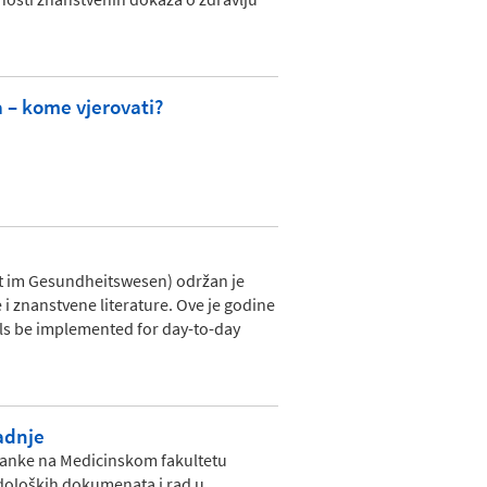
a – kome vjerovati?
keit im Gesundheitswesen) održan je
i znanstvene literature. Ove je godine
els be implemented for day-to-day
adnje
stanke na Medicinskom fakultetu
odoloških dokumenata i rad u