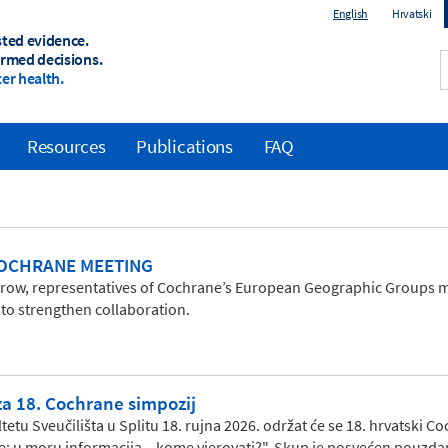
English
Hrvatski
sted evidence.
ormed decisions.
er health.
Resources
Publications
FAQ
OCHRANE MEETING
 a row, representatives of Cochrane’s European Geographic Groups me
to strengthen collaboration.
za 18. Cochrane simpozij
etu Sveučilišta u Splitu 18. rujna 2026. održat će se 18. hrvatski
ce: u moru informacija – kome vjerovati?". Skup je posvećen pouzda