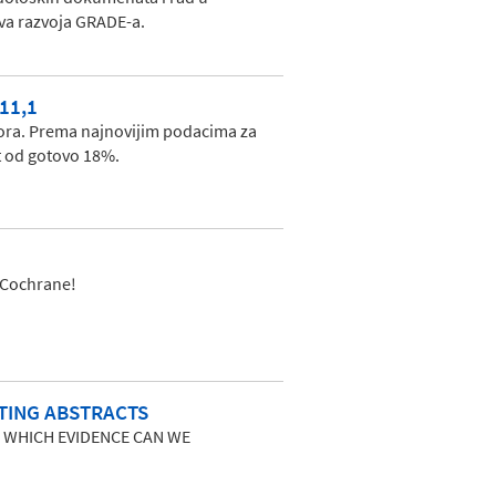
ova razvoja GRADE-a.
11,1
tora. Prema najnovijim podacima za
st od gotovo 18%.
ki Cochrane!
TING ABSTRACTS
 WHICH EVIDENCE CAN WE