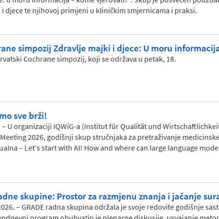
 djece te njihovoj primjeni u kliničkim smjernicama i praksi.
rane simpozij Zdravlje majki i djece: U moru informacij
rvatski Cochrane simpozij, koji se održava u petak, 18.
mo sve brži!
. – U organizaciji IQWiG-a (Institut für Qualität und Wirtschaftlich
 Meeting 2026, godišnji skup stručnjaka za pretraživanje medicinske 
ualna – Let's start with AI! How and where can large language mod
?
dne skupine: Prostor za razmjenu znanja i jačanje sur
a 2026. – GRADE radna skupina održala je svoje redovite godišnje sa
Dvodnevni program obuhvatio je plenarne diskusije, usvajanje met