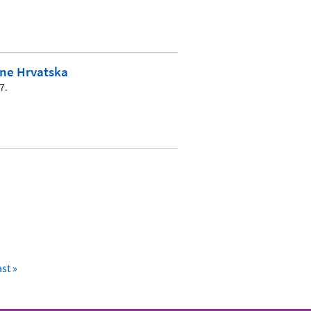
ane Hrvatska
7.
ast
st »
age