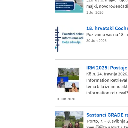
majki, novorođenčadi i
1 Jul 2026
18. hrvatski Coch
Pozivamo vas na 18. h
30 Jun 2026
IRM 2025: Postaje
Köln, 24. travnja 2026
Information Retrieval
tema bila iznimno akt
information retrieval
19 Jun 2026
Sastanci GRADE ra
Porto, 7. – 8. svibnj
Sveučilišta u Portu. 