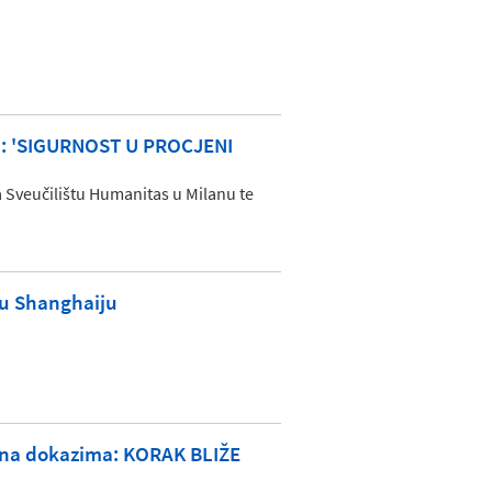
: 'SIGURNOST U PROCJENI
a Sveučilištu Humanitas u Milanu te
 u Shanghaiju
u na dokazima: KORAK BLIŽE