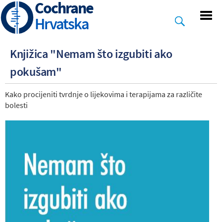
Cochrane
Skip
to
Hrvatska
main
content
Knjižica "Nemam što izgubiti ako
pokušam"
Kako procijeniti tvrdnje o lijekovima i terapijama za različite
bolesti