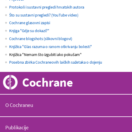
Protokoli i sustavni pregledi hrvatskih autora
navigation
Što su sustavni pregledi? (YouTube video)
Cochrane glasovni zapisi
Knjiga "Gdje su dokazi?"
Cochrane blogshots (slikovni blogovi)
Knjižica "Glas razuma o ranom otkrivanju bolesti"
Knjižica "Nemam što izgubiti ako pokušam"
Posebna zbirka Cochraneovih laičkih sažetaka o dojenju
Cochrane
O Cochraneu
C
o
Publikacije