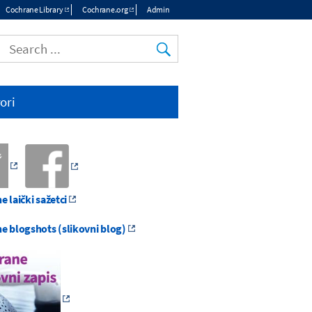
Cochrane Library
Cochrane.org
Admin
Top
menu
ori
 laički sažetci
e blogshots (slikovni blog)