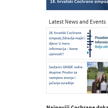
18. hrvatski Cochrane simpoz
Latest News and Events
18. hrvatski Cochrane
simpozij Zdravlje majki i
djece: U moru
informacija – kome
vjerovati?
Sastanci GRADE radne
skupine: Prostor za
razmjenu znanja i
jačanje suradnje
Najnoviji Cochrane doka