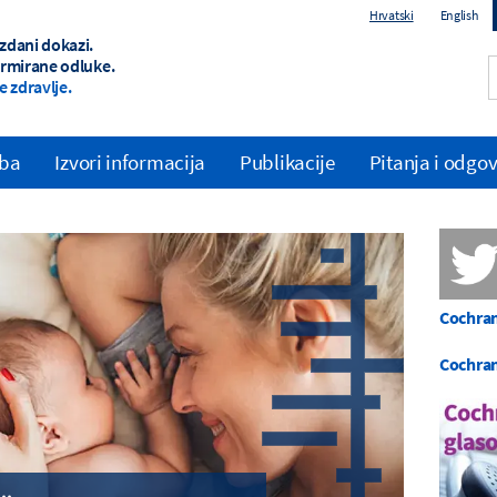
Hrvatski
English
zdani dokazi.
ormirane odluke.
e zdravlje.
zba
Izvori informacija
Publikacije
Pitanja i odgov
Cochrane
Cochran