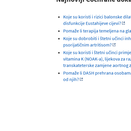
Koje su koristi i rizici balonske dil
disfunkcije Eustahijeve cijevi?
Pomaže li terapija temeljena na 
Koje su dobrobiti i štetni učinci i
psorijatičnim artritisom?
Koje su koristi i štetni učinci pri
vitamina K (NOAK-a), lijekova za ra
transkateterske zamjene aortnog z
Pomaže li DASH prehrana osobama k
od njih?