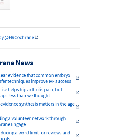
 by @HRCochrane
rane News
lear evidence that common embryo
sfer techniques improve IVF success
cise helps hip arthritis pain, but
aps less than we thought
evidence synthesis matters in the age
ding a volunteer network through
rane Engage
oducing a word limit for reviews and
ocols