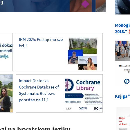
ij
Monogra
2018."
IRM 2025: Postajemo sve
brži!
Impact Factor za
Cochrane Database of
Systematic Reviews
Knjiga 
porastao na 11,1
zi na hrvatskom jeziku