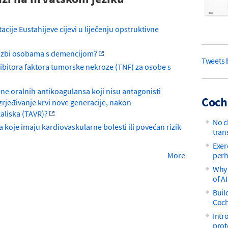
atacije Eustahijeve cijevi u liječenju opstruktivne
glazbi osobama s demencijom?
Tweets
nhibitora faktora tumorske nekroze (TNF) za osobe s
mjene oralnih antikoagulansa koji nisu antagonisti
Coch
zrjeđivanje krvi nove generacije, nakon
aliska (TAVR)?
No c
oje imaju kardiovaskularne bolesti ili povećan rizik
tran
Exer
perh
More
Why 
of AI
Buil
Coch
Intr
prot