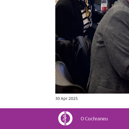
30 Apr 2025
C
O Cochraneu