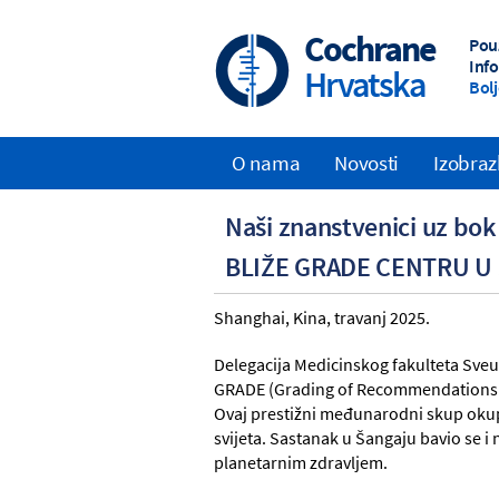
Skip
to
Cochrane
Pou
main
Inf
Hrvatska
content
Bolj
O nama
Novosti
Izobra
Main
Naši znanstvenici uz bo
navigation
BLIŽE GRADE CENTRU U
Shanghai, Kina, travanj 2025.
Delegacija Medicinskog fakulteta Sveuči
GRADE (Grading of Recommendations 
Ovaj prestižni međunarodni skup okupi
svijeta. Sastanak u Šangaju bavio se 
planetarnim zdravljem.