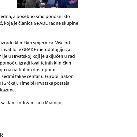
u
vanredna, a posebno smo ponosni što
ić, koja je članica GRADE radne skupine
zradu kliničkih smjernica. Više od
rihvatilo je GRADE metodologiju za
i je u Hrvatskoj koji je uključen u rad
pomoć u izradi kvalitetnih kliničkih
vaju na najboljim dostupnim
bi sedmi takav centar u Europi, nakon
u (Grčka). Time bi Hrvatska postala
okazima.
sastanci održani su u Miamiju,
ć