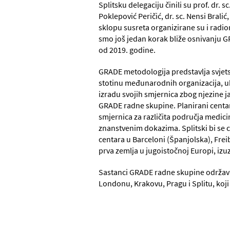
Splitsku delegaciju činili su prof. dr.
Poklepović Peričić, dr. sc. Nensi Brali
sklopu susreta organizirane su i radio
smo još jedan korak bliže osnivanju GR
od 2019. godine.
GRADE metodologija predstavlja svjets
stotinu međunarodnih organizacija, uk
izradu svojih smjernica zbog njezine ja
GRADE radne skupine. Planirani centar 
smjernica za različita područja medici
znanstvenim dokazima. Splitski bi se c
centara u Barceloni (Španjolska), Frei
prva zemlja u jugoistočnoj Europi, iz
Sastanci GRADE radne skupine održavaj
Londonu, Krakovu, Pragu i Splitu, ko
doc. dr. sc.