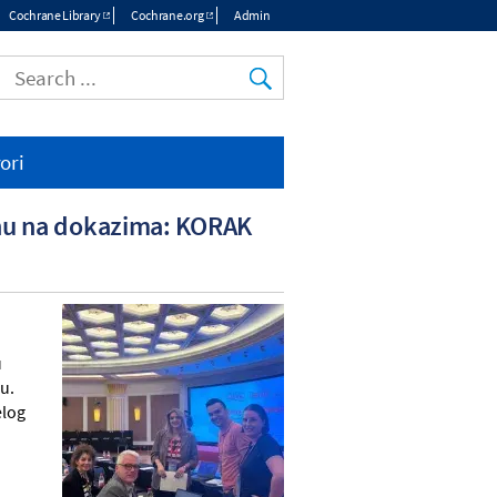
Cochrane Library
Cochrane.org
Admin
Top
menu
ori
enu na dokazima: KORAK
u
u.
elog