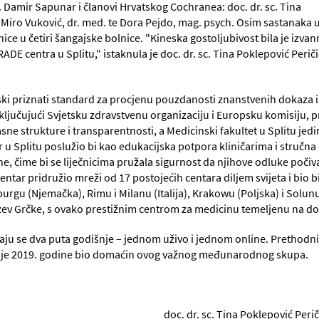
 sc. Damir Sapunar i članovi Hrvatskog Cochranea: doc. dr. sc. Tina
ć, Miro Vuković, dr. med. te Dora Pejdo, mag. psych. Osim sastanaka 
nice u četiri šangajske bolnice. "Kineska gostoljubivost bila je iz
ADE centra u Splitu," istaknula je doc. dr. sc. Tina Poklepović Perič
ki priznati standard za procjenu pouzdanosti znanstvenih dokaza i i
ljučujući Svjetsku zdravstvenu organizaciju i Europsku komisiju, p
sne strukture i transparentnosti, a Medicinski fakultet u Splitu jedin
u Splitu poslužio bi kao edukacijska potpora kliničarima i stručna 
ne, čime bi se liječnicima pružala sigurnost da njihove odluke poči
entar pridružio mreži od 17 postojećih centara diljem svijeta i bio 
burgu (Njemačka), Rimu i Milanu (Italija), Krakowu (Poljska) i Solun
uzev Grčke, s ovako prestižnim centrom za medicinu temeljenu na d
u se dva puta godišnje – jednom uživo i jednom online. Prethodni 
ji je 2019. godine bio domaćin ovog važnog međunarodnog skupa.
 Tina Poklepović Periči