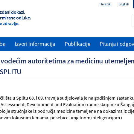
Hrvatski
English
zdani dokazi.
ormirane odluke.
e zdravlje.
zba
Izvori informacija
Publikacije
Pitanja i odgov
k vodećim autoritetima za medicinu utemelj
 SPLITU
lišta u Splitu 08. i 09. travnja sudjelovala je na godišnjem sastank
Assessment, Development and Evaluation) radne skupine u Šangaj
o je stručnjake iz područja medicine temeljene na dokazima iz cij
i novim fokusnim temama, posebice umjetnom inteligencijom i